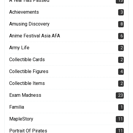
A Year Has Passed
13
Achievements
3
Amusing Discovery
8
Anime Festival Asia AFA
6
Army Life
2
Collectible Cards
2
Collectible Figures
4
Collectible Items
2
Exam Madness
23
Familia
1
MapleStory
11
Portrait Of Pirates
11