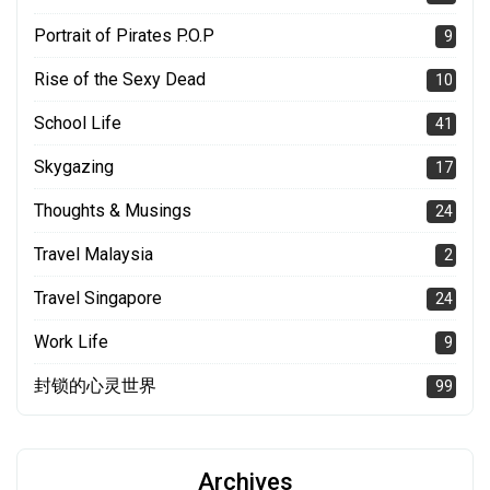
Portrait of Pirates P.O.P
9
Rise of the Sexy Dead
10
School Life
41
Skygazing
17
Thoughts & Musings
24
Travel Malaysia
2
Travel Singapore
24
Work Life
9
封锁的心灵世界
99
Archives