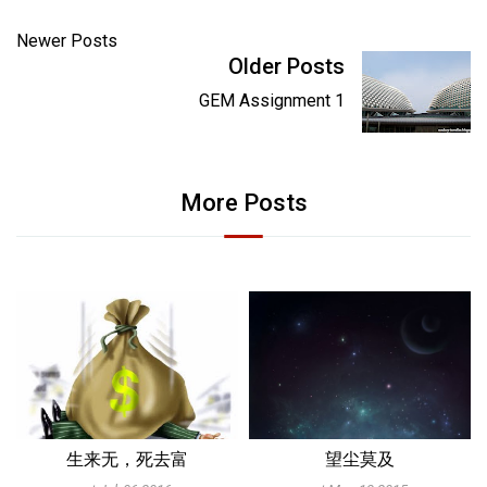
Newer Posts
Older Posts
GEM Assignment 1
More Posts
生来无，死去富
望尘莫及