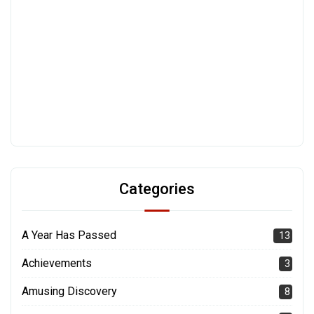
Categories
A Year Has Passed
13
Achievements
3
Amusing Discovery
8