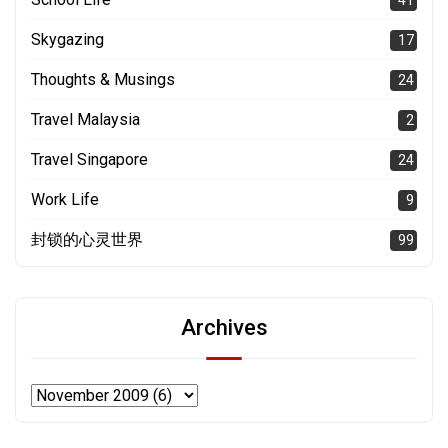
41
Skygazing
17
Thoughts & Musings
24
Travel Malaysia
2
Travel Singapore
24
Work Life
9
封锁的心灵世界
99
Archives