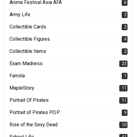
Anime Festival Asia AFA
6
Army Life
2
Collectible Cards
2
Collectible Figures
4
Collectible Items
2
Exam Madness
23
Familia
1
MapleStory
11
Portrait Of Pirates
11
Portrait of Pirates P.O.P
9
Rise of the Sexy Dead
10
School Life