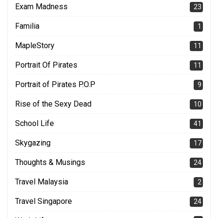
Exam Madness
23
Familia
1
MapleStory
11
Portrait Of Pirates
11
Portrait of Pirates P.O.P
9
Rise of the Sexy Dead
10
School Life
41
Skygazing
17
Thoughts & Musings
24
Travel Malaysia
2
Travel Singapore
24