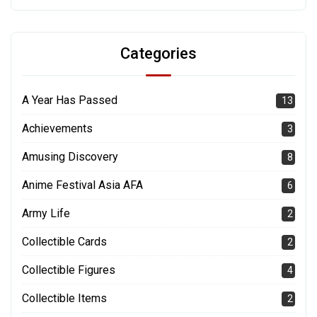
Categories
A Year Has Passed
13
Achievements
3
Amusing Discovery
8
Anime Festival Asia AFA
6
Army Life
2
Collectible Cards
2
Collectible Figures
4
Collectible Items
2